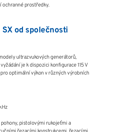
í ochranné prostředky.
 SX od společnosti
 modely ultrazvukových generátorů,
 vyžádání je k dispozici konfigurace 115 V
 pro optimální výkon v různých výrobních
 kHz
i pohony, pistolovými rukojeťmi a
ručními řezacími konstrukcemi, řezacími