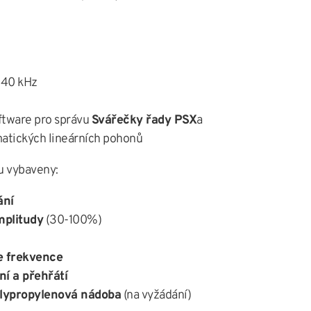
 40 kHz
ftware pro správu
Svářečky řady PSX
a
atických lineárních pohonů
u vybaveny:
ání
mplitudy
(30-100%)
e frekvence
ní a přehřátí
olypropylenová nádoba
(na vyžádání)