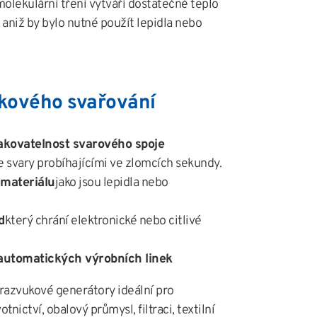
olekulární tření vytváří dostatečné teplo
 aniž by bylo nutné použít lepidla nebo
kového svařování
akovatelnost svarového spoje
e svary probíhajícími ve zlomcích sekundy.
materiálu
jako jsou lepidla nebo
d
který chrání elektronické nebo citlivé
automatických výrobních linek
razvukové generátory ideální pro
nictví, obalový průmysl, filtraci, textilní