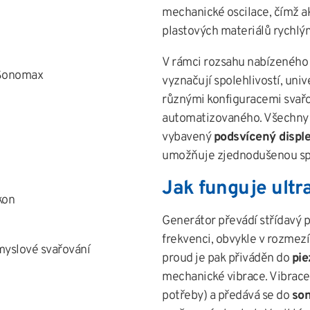
mechanické oscilace, čímž a
plastových materiálů rychl
V rámci rozsahu nabízenéh
 Sonomax
vyznačují spolehlivostí, univ
různými konfiguracemi svařov
automatizovaného. Všechny
vybavený
podsvícený disple
umožňuje zjednodušenou spr
Jak funguje ult
kon
Generátor převádí střídavý p
frekvenci, obvykle v rozmezí
myslové svařování
proud je pak přiváděn do
pie
mechanické vibrace. Vibrace
potřeby) a předává se do
son