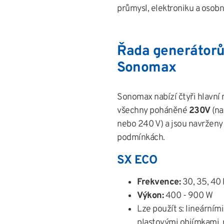
průmysl, elektroniku a osobn
Řada generátorů
Sonomax
Sonomax nabízí čtyři hlavní
všechny poháněné
230V
(na
nebo 240 V) a jsou navrženy
podmínkách.
SX ECO
Frekvence:
30, 35, 40
Výkon:
400 - 900 W
Lze použít s: lineárním
plastovými objímkami, 