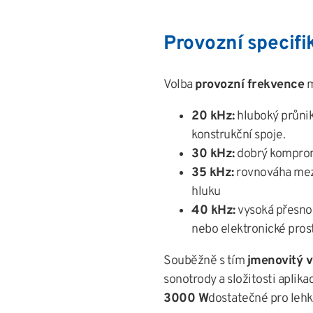
Provozní specifi
Volba
provozní frekvence
m
20 kHz:
hluboký průnik
konstrukční spoje.
30 kHz:
dobrý kompromi
35 kHz:
rovnováha mez
hluku
40 kHz:
vysoká přesnost
nebo elektronické prost
Souběžně s tím
jmenovitý 
sonotrody a složitosti aplik
3000 W
dostatečné pro lehké