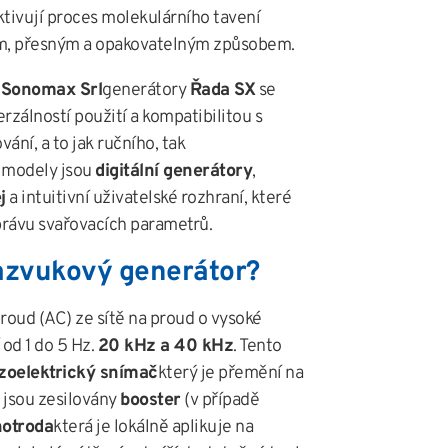
ktivují proces molekulárního tavení
ým, přesným a opakovatelným způsobem.
o
Sonomax Srl
generátory
Řada SX
se
erzálností použití a kompatibilitou s
ání, a to jak ručního, tak
 modely jsou
digitální generátory
,
j
a intuitivní uživatelské rozhraní, které
ávu svařovacích parametrů.
razvukový generátor?
roud (AC) ze sítě na proud o vysoké
 od 1 do 5 Hz.
20 kHz a 40 kHz
. Tento
zoelektrický snímač
který je přemění na
 jsou zesilovány
booster
(v případě
otroda
která je lokálně aplikuje na