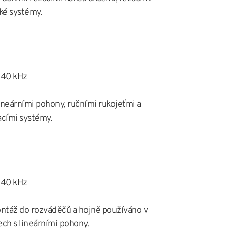
ké systémy.
 40 kHz
lineárními pohony, ručními rukojeťmi a
cími systémy.
 40 kHz
ntáž do rozváděčů a hojně používáno v
ch s lineárními pohony.