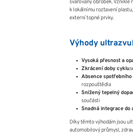
svařovaný obrobek. Vzniklé m
k lokálnímu roztavení plastu,
externí topné prvky.
Výhody ultrazvu
Vysoká přesnost a op
Zkrácení doby cyklu
s
Absence spotřebního 
rozpouštědla
Snížený tepelný dopa
součásti
Snadná integrace do 
Díky těmto výhodám jsou ult
automobilový průmysl, zdravot