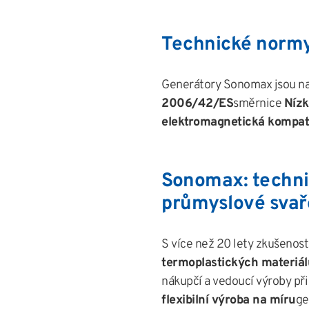
Technické normy
Generátory Sonomax jsou na
2006/42/ES
směrnice
Nízk
elektromagnetická kompat
Sonomax: techni
průmyslové svař
S více než 20 lety zkušenost
termoplastických materiál
nákupčí a vedoucí výroby při
flexibilní výroba na míru
ge