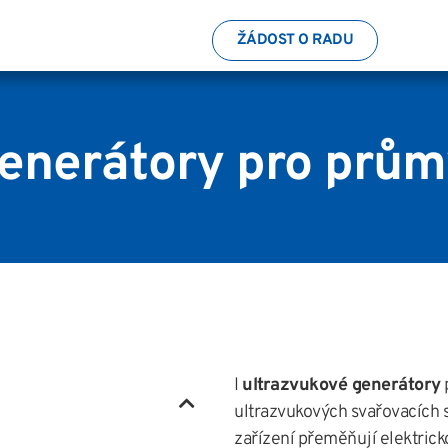
ŽÁDOST O RADU
enerátory pro prům
I
ultrazvukové generátory
ultrazvukových svařovacích 
zařízení přeměňují elektrick