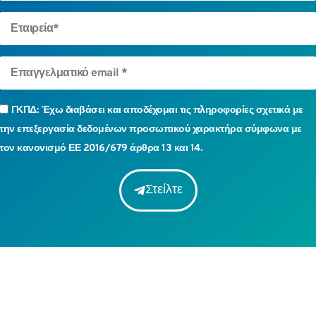
ΓΚΠΔ: Έχω διαβάσει και αποδέχομαι τις πληροφορίες σχετικά με
την επεξεργασία δεδομένων προσωπικού χαρακτήρα σύμφωνα με
τον κανονισμό ΕΕ 2016/679 άρθρα 13 και 14.
Στείλτε
όματη
όματη
όματη
Συγκολλητές
Συγκολλητές
Συγκολλητές