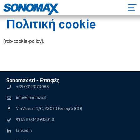
Πολιτική cookie
[rcb-cookie-policy].
Sonomax srl - Επαφές
+39 031 2070068
info@sonomax.it
Via Varese 4/C, 22070 Fenegrò (CO)
ΦΠΑ IT03429330131
LinkedIn