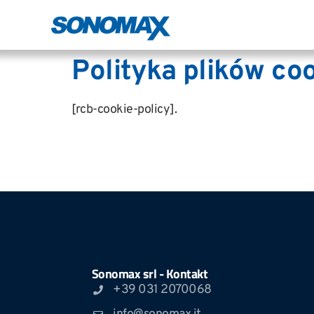
Polityka plików co
[rcb-cookie-policy].
Sonomax srl - Kontakt
+39 031 2070068