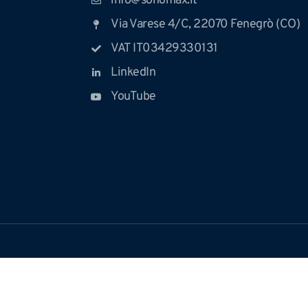
info@sonomax.it
Via Varese 4/C, 22070 Fenegrò (CO)
VAT IT03429330131
LinkedIn
YouTube