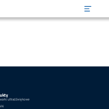
ukty
warki ultradźwiękowe
iki