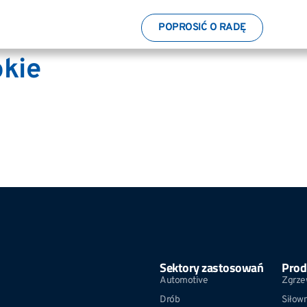
POPROSIĆ O RADĘ
okie
Sektory zastosowań
Prod
Automotive
Zgrze
Drób
Siłown