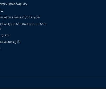
atory ultradźwięków
ty
dźwiękowe maszyny do szycia
atyzacja dostosowana do potrzeb
a
e ręczne
atyczne cięcie
t