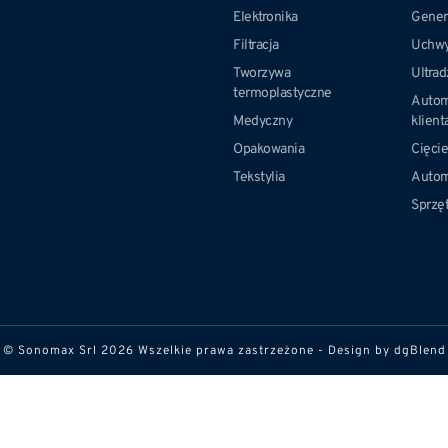
Elektronika
Gener
Filtracja
Uchwy
Tworzywa
Ultra
termoplastyczne
Autom
Medyczny
klient
Opakowania
Cięci
Tekstylia
Autom
Sprzę
© Sonomax Srl 2026 Wszelkie prawa zastrzeżone - Design by
dgBlend