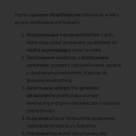
Proces
spawanie ultradźwiękowe
odbywa się w kilku
wysoce kontrolowanych krokach:
Pozycjonowanie komponentów
Dwie części,
które mają zostać zespawane, są wkładane do
maska wspomagająca
szyte na miarę.
Zastosowanie sonotrody
: a
dostosowana
sonotroda
o geometrii zaprojektowanej zgodnie
z obrabianym przedmiotem, styka się ze
spawaną powierzchnią.
Generowanie wibracji
: the
generator
ultradźwięków
przekształca energię
elektryczną w drgania mechaniczne o wysokiej
częstotliwości.
Fuzja lokalna
Tarcie molekularne podgrzewa
materiał do temperatury topnienia.
Chłodzenie
Nacisk jest utrzymywany, aby