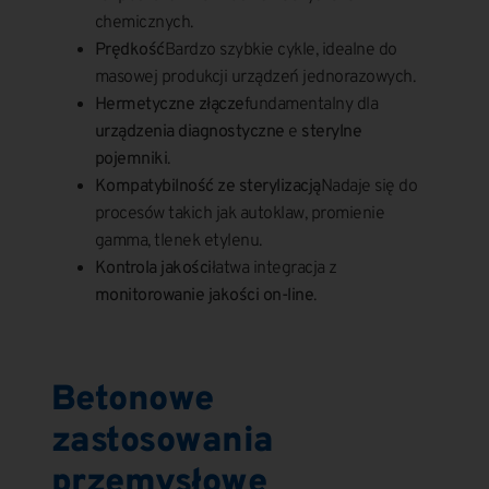
chemicznych.
Prędkość
Bardzo szybkie cykle, idealne do
masowej produkcji urządzeń jednorazowych.
Hermetyczne złącze
fundamentalny dla
urządzenia diagnostyczne
e
sterylne
pojemniki
.
Kompatybilność ze sterylizacją
Nadaje się do
procesów takich jak autoklaw, promienie
gamma, tlenek etylenu.
Kontrola jakości
łatwa integracja z
monitorowanie jakości on-line
.
Betonowe
zastosowania
przemysłowe