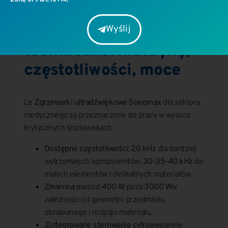
2016/679 art. 13 i 14.
Wymagania
Wyślij
techniczne: maszyny,
częstotliwości, moce
Le
Zgrzewarki ultradźwiękowe Sonomax
dla sektora
medycznego są przeznaczone do pracy w wysoce
krytycznych środowiskach:
Dostępne częstotliwości
:
20 kHz
dla bardziej
wytrzymałych komponentów,
30-35-40 kHz
do
małych elementów i delikatnych materiałów.
Zmienna moc
od
400 W
poza
3000 W
w
zależności od geometrii przedmiotu
obrabianego i rodzaju materiału.
Zintegrowane sterowanie cyfrowe
panele