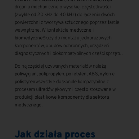
drgania mechaniczne o wysokiej częstotliwości
(zwykle od 20 kHz do 40 kHz) do łączenia dwóch
powierzchni z tworzywa sztucznego poprzez tarcie
wewnętrzne. W kontekście
medyczne i
biomedyczne
Służy do montażu jednorazowych
komponentów, obudów ochronnych, urządzeń
diagnostycznych i biokompatybilnych części sprzętu.
Do najczęściej używanych materiałów należą
poliwęglan
,
polipropylen
,
polietylen
,
ABS
,
nylon
e
polistyren
wszystkie doskonale kompatybilne z
procesem ultradźwiękowym i często stosowane w
produkcji
plastikowe komponenty dla sektora
medycznego
.
Jak działa proces