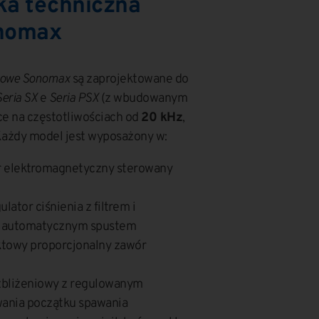
ka techniczna
onomax
niowe Sonomax
są zaprojektowane do
Seria SX
e
Seria PSX
(z wbudowanym
ce na częstotliwościach od
20 kHz
,
Każdy model jest wyposażony w:
r elektromagnetyczny sterowany
lator ciśnienia z filtrem i
 automatycznym spustem
towy proporcjonalny zawór
 zbliżeniowy z regulowanym
wania początku spawania