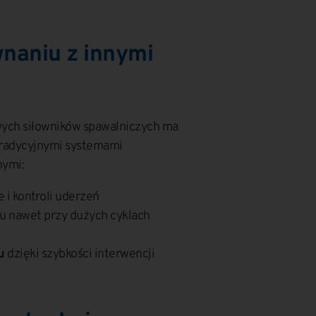
wnaniu z innymi
ych siłowników spawalniczych ma
tradycyjnymi systemami
nymi:
e i kontroli uderzeń
u nawet przy dużych cyklach
u
dzięki szybkości interwencji