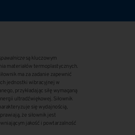
 spawalnicze
są kluczowym
ia materiałów termoplastycznych.
łownik ma za zadanie zapewnić
ch jednostki wibracyjnej w
anego, przykładając siłę wymaganą
nergii ultradźwiękowej. Siłownik
arakteryzuje się wydajnością,
prawiają, że siłownik jest
niającym jakość i powtarzalność