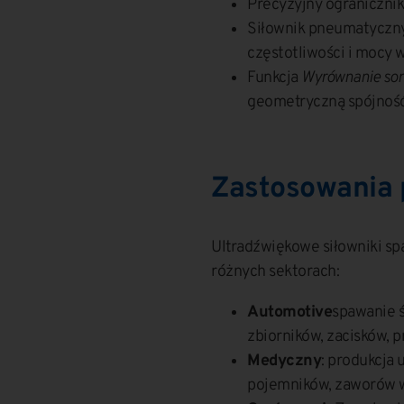
Precyzyjny ogranicznik
Siłownik pneumatyczny
częstotliwości i mocy w
Funkcja
Wyrównanie son
geometryczną spójność
Zastosowania
Ultradźwiękowe siłowniki sp
różnych sektorach:
Automotive
spawanie ś
zbiorników, zacisków, p
Medyczny
: produkcja
pojemników, zaworów 