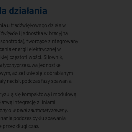
da działania
nia ultradźwiękowego działa w
dźwięków
i jednostka wibracyjna
 sonotroda), tworzące zintegrowany
cania energii elektrycznej w
ej częstotliwości. Siłownik,
atyczny
przesuwa jednostkę
wym, aż zetknie się z obrabianym
ły nacisk podczas fazy spawania.
ryzują się kompaktową i modułową
łatwą integrację z liniami
zny
o
w pełni zautomatyzowany
.
ginania podczas cyklu spawania
 przez długi czas.