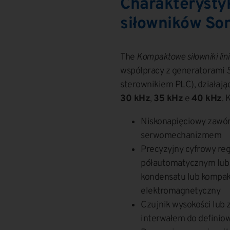
Charakterysty
siłowników S
The
Kompaktowe siłowniki li
współpracy z generatorami
sterownikiem PLC), działają
30 kHz
,
35 kHz
e
40 kHz
. 
Niskonapięciowy zawó
serwomechanizmem
Precyzyjny cyfrowy regu
półautomatycznym lub
kondensatu lub kompak
elektromagnetyczny
Czujnik wysokości lub
interwałem do definio