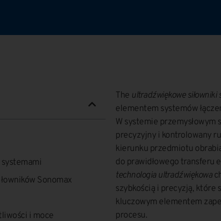
The
ultradźwiękowe siłowniki
elementem systemów łączen
W systemie przemysłowym si
precyzyjny i kontrolowany ru
kierunku przedmiotu obrabi
do prawidłowego transferu e
i systemami
technologia ultradźwiękowa
ch
siłowników Sonomax
szybkością i precyzją, które s
kluczowym elementem zapew
procesu.
tliwości i moce