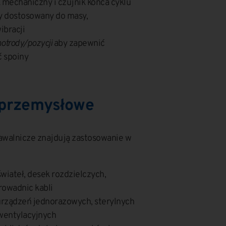
 mechaniczny i czujnik końca cyklu
 dostosowany do masy,
ibracji
otrody/pozycji
aby zapewnić
 spoiny
 przemysłowe
awalnicze znajdują zastosowanie w
wiateł, desek rozdzielczych,
rowadnic kabli
 urządzeń jednorazowych, sterylnych
wentylacyjnych