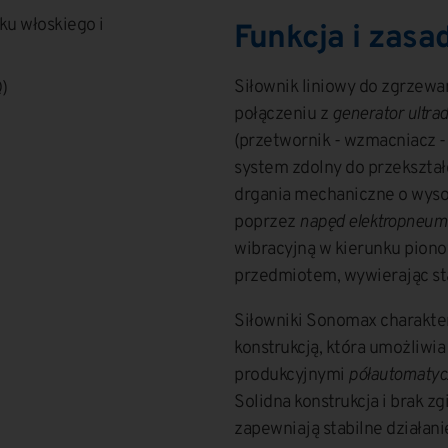
u włoskiego i
Funkcja i zasa
Siłownik liniowy do zgrzewa
)
połączeniu z
generator ultra
(przetwornik - wzmacniacz -
system zdolny do przekształ
drgania mechaniczne o wysoki
poprzez
napęd elektropneum
wibracyjną w kierunku piono
przedmiotem, wywierając sta
Siłowniki Sonomax charakte
konstrukcją, która umożliwia 
produkcyjnymi
półautomatyc
Solidna konstrukcja i brak z
zapewniają stabilne działanie