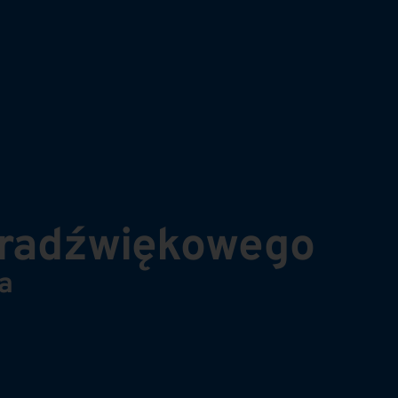
ltradźwiękowego
a