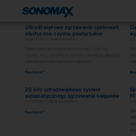
Ultradźwiękowe zgrzewanie opakowań:
Ci
elastyczne, czyste, powtarzalne
wy
14/12/2020
Brak komentarzy
11/
Opakowanie jest wielopłaszczyznowe i stale się
Nie
rozwija: służy nie tylko do ochrony zawartości, ale musi
moż
również spełniać najnowsze regulacje i
mał
Read More "
Rea
20 kHz ultradźwiękowy system
Sp
automatycznego zgrzewania kołpaków
FF
06/11/2020
Brak komentarzy
27/
Son
Read More "
ult
nie
wsp