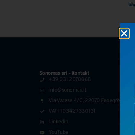
Rea
Sonomax srl - Kontakt
+39 031 2070068
info@sonomax.it
Via Varese 4/C, 22070 Fenegrò (CO)
VAT IT03429330131
LinkedIn
YouTube