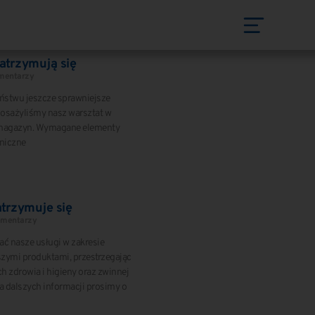
atrzymują się
mentarzy
ństwu jeszcze sprawniejsze
posażyliśmy nasz warsztat w
magazyn. Wymagane elementy
oniczne
trzymuje się
omentarzy
 nasze usługi w zakresie
szymi produktami, przestrzegając
 zdrowia i higieny oraz zwinnej
a dalszych informacji prosimy o