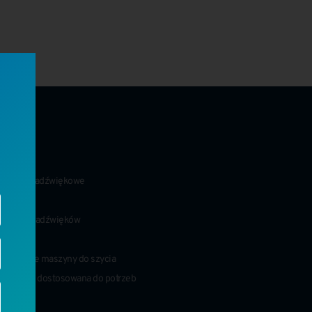
ukty
warki ultradźwiękowe
iki
atory ultradźwięków
ty
dźwiękowe maszyny do szycia
atyzacja dostosowana do potrzeb
a