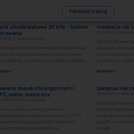
POPROSIĆ O RADĘ
ęcie ultradźwiękowe 30 kHz - System
Innowacje nie z
krawania
16/11/2020
Brak ko
12/2020
Brak komentarzy
Aby móc oferować Pa
 tylko spawanie, dzięki technologii ultradźwiękowej
produkty i usługi, wy
liwe jest cięcie, sztancowanie lub wykonywanie
nowy automatyczny 
ych otworów, w zależności od grubości materiałów.
mechaniczne i elektr
d More "
Read More "
awanie masek chirurgicznych i
Sonomax nie za
P2, sektor medyczny
12/03/2020
Brak k
03/2020
Brak komentarzy
Będziemy kontynuować
omax produkuje systemy zgrzewania
produkcji i handlu na
radźwiękowego do masek chirurgicznych i FFP2;
przepisów dotyczących
zawodność naszych produktów i techniczne
pracy.W celu uzyskani
arcie sprzedaży pozwalają nam na
kontakt.