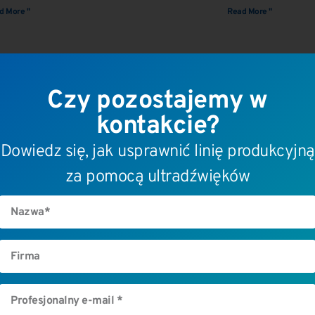
d More "
Read More "
Czy pozostajemy w
kontakcie?
Dowiedz się, jak usprawnić linię produkcyjną
Sektory zastosowań
Prod
za pomocą ultradźwięków
Automotive
Zgrze
Drób
Siłown
Elektronika
Gener
Filtracja
Uchwy
Tworzywa
Ultra
termoplastyczne
Autom
Medyczny
klient