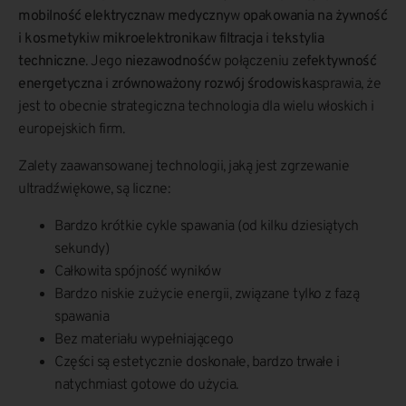
mobilność elektryczna
w
medyczny
w
opakowania na żywność
i kosmetyki
w
mikroelektronika
w
filtracja
i
tekstylia
techniczne
. Jego
niezawodność
w połączeniu z
efektywność
energetyczna
i
zrównoważony rozwój środowiska
sprawia, że
jest to obecnie strategiczna technologia dla wielu włoskich i
europejskich firm.
Zalety zaawansowanej technologii, jaką jest zgrzewanie
ultradźwiękowe, są liczne:
Bardzo krótkie cykle spawania (od kilku dziesiątych
sekundy)
Całkowita spójność wyników
Bardzo niskie zużycie energii, związane tylko z fazą
spawania
Bez materiału wypełniającego
Części są estetycznie doskonałe, bardzo trwałe i
natychmiast gotowe do użycia.