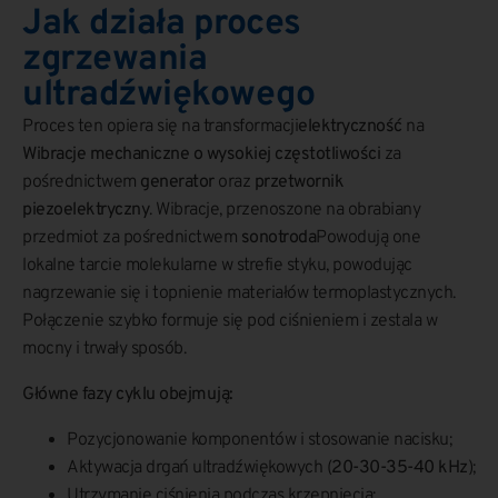
Jak działa proces
zgrzewania
ultradźwiękowego
Proces ten opiera się na transformacji
elektryczność
na
Wibracje mechaniczne o wysokiej częstotliwości
za
pośrednictwem
generator
oraz
przetwornik
piezoelektryczny
. Wibracje, przenoszone na obrabiany
przedmiot za pośrednictwem
sonotroda
Powodują one
lokalne tarcie molekularne w strefie styku, powodując
nagrzewanie się i topnienie materiałów termoplastycznych.
Połączenie szybko formuje się pod ciśnieniem i zestala w
mocny i trwały sposób.
Główne fazy cyklu obejmują:
Pozycjonowanie komponentów i stosowanie nacisku;
Aktywacja drgań ultradźwiękowych (
20-30-35-40 kHz
);
Utrzymanie ciśnienia podczas krzepnięcia;