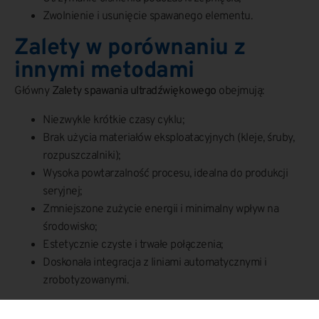
Zwolnienie i usunięcie spawanego elementu.
Zalety w porównaniu z
innymi metodami
Główny
Zalety spawania ultradźwiękowego
obejmują:
Niezwykle krótkie czasy cyklu;
Brak użycia materiałów eksploatacyjnych (kleje, śruby,
rozpuszczalniki);
Wysoka powtarzalność procesu, idealna do produkcji
seryjnej;
Zmniejszone zużycie energii i minimalny wpływ na
środowisko;
Estetycznie czyste i trwałe połączenia;
Doskonała integracja z liniami automatycznymi i
zrobotyzowanymi.
Zaawansowane aplikacje