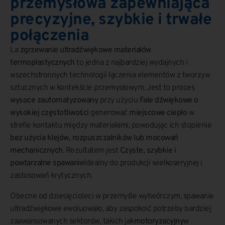
przemysłowa zapewniająca
precyzyjne, szybkie i trwałe
połączenia
La
zgrzewanie ultradźwiękowe materiałów
termoplastycznych
to jedna z najbardziej wydajnych i
wszechstronnych technologii łączenia elementów z tworzyw
sztucznych w kontekście przemysłowym. Jest to proces
wysoce zautomatyzowany
przy użyciu
Fale dźwiękowe o
wysokiej częstotliwości
generować
miejscowe ciepło
w
strefie kontaktu między materiałami, powodując ich stopienie
bez użycia klejów, rozpuszczalników lub mocowań
mechanicznych
. Rezultatem jest
Czyste, szybkie i
powtarzalne spawanie
Idealny do produkcji wielkoseryjnej i
zastosowań krytycznych.
Obecne od dziesięcioleci w przemyśle wytwórczym, spawanie
ultradźwiękowe ewoluowało, aby zaspokoić potrzeby bardziej
zaawansowanych sektorów, takich jak
motoryzacyjny
w