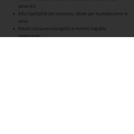
solventi);
Alta ripetibilità del processo, ideale per la produzione in
serie;
Ridotti consumi energetici e minimo impatto
ambientale;
Giunzioni esteticamente pulite e resistenti;
Perfetta integrabilità con linee automatizzate e
robotizzate.
Applicazioni industriali
avanzate
La tecnologia è impiegata in una vasta gamma di applicazioni,
con componenti che richiedono
precisione
,
tenuta stagna
,
pulizia
e
produttività elevata
. Esempi includono:
Settore automotive
: custodie, sensori, serbatoi,
componenti per interni e batterie;
Medicale
: contenitori sterili, filtri, dispositivi diagnostici,