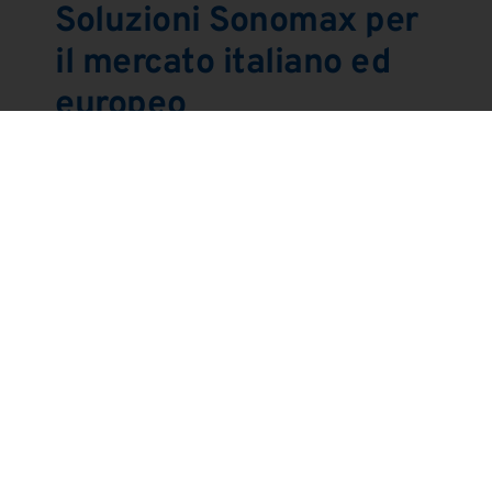
Soluzioni Sonomax per
il mercato italiano ed
europeo
Con oltre vent’anni di esperienza,
Sonomax Srl
sviluppa attuatori affidabili e ad alte prestazioni per
rispondere alle esigenze di OEM, integratori di linea
e reparti R&D. L’approccio è fortemente
customizzabile
, con soluzioni che si adattano
perfettamente alle specifiche del cliente.
L’interfaccia nativa con i
generatori PSX
consente
l’automazione completa dei cicli di saldatura,
migliorando produttività e tracciabilità.
Sonomax offre anche
assistenza tecnica
,
formazione
e
manutenzione programmata
, per