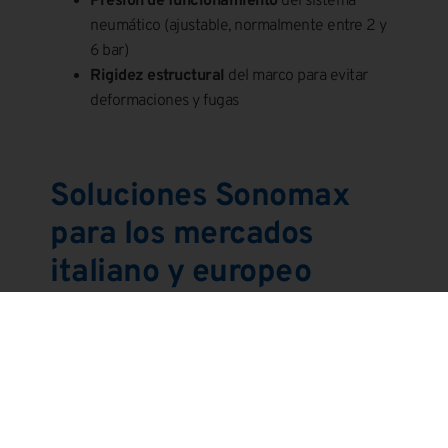
Presión de funcionamiento
del sistema
neumático (ajustable, normalmente entre 2 y
6 bar)
Rigidez estructural
del marco para evitar
deformaciones y fugas
Soluciones Sonomax
para los mercados
italiano y europeo
Con más de 20 años de experiencia,
Sonomax Srl
desarrolla actuadores fiables y de alto rendimiento
para satisfacer las necesidades de fabricantes de
equipos originales, integradores de líneas y
departamentos de I+D. El enfoque es fuertemente