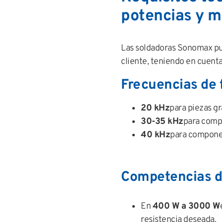
potencias y m
Las soldadoras Sonomax pue
cliente, teniendo en cuenta
Frecuencias de
20 kHz
para piezas g
30-35 kHz
para comp
40 kHz
para componen
Competencias d
En
400 W a 3000 W
resistencia deseada.