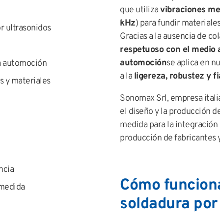
que utiliza
vibraciones me
kHz
) para fundir materiales
r ultrasonidos
Gracias a la ausencia de col
respetuoso con el medio 
automoción
se aplica en 
la automoción
a la
ligereza, robustez y fi
s y materiales
Sonomax Srl, empresa itali
el diseño y la producción d
medida para la integración 
producción de fabricantes 
ncia
Cómo funciona
 medida
soldadura por