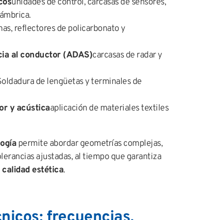
cos
unidades de control, carcasas de sensores,
lámbrica.
has, reflectores de policarbonato y
cia al conductor (ADAS)
carcasas de radar y
Soldadura de lengüetas y terminales de
or y acústica
aplicación de materiales textiles
logía
permite abordar geometrías complejas,
lerancias ajustadas, al tiempo que garantiza
calidad estética
.
nicos: frecuencias,