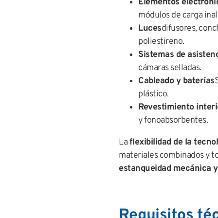
Elementos electróni
módulos de carga ina
Luces
difusores, conc
poliestireno.
Sistemas de asisten
cámaras selladas.
Cableado y baterías
plástico.
Revestimiento interi
y fonoabsorbentes.
La
flexibilidad de la tecno
materiales combinados y to
estanqueidad mecánica y 
Requisitos téc