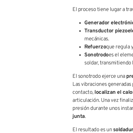
El proceso tiene lugar a tr
Generador electróni
Transductor piezoel
mecánicas.
Refuerzo
que regula y
Sonotrodo
es el eleme
soldar, transmitiendo 
El sonotrodo ejerce una
pr
Las vibraciones generadas po
contacto,
localizan el calo
articulación. Una vez finali
presión durante unos insta
junta
.
El resultado es un
soldadur