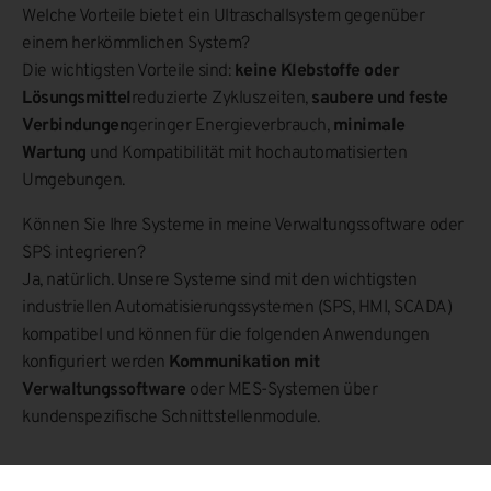
Welche Vorteile bietet ein Ultraschallsystem gegenüber
einem herkömmlichen System?
Die wichtigsten Vorteile sind:
keine Klebstoffe oder
Lösungsmittel
reduzierte Zykluszeiten,
saubere und feste
Verbindungen
geringer Energieverbrauch,
minimale
Wartung
und Kompatibilität mit hochautomatisierten
Umgebungen.
Können Sie Ihre Systeme in meine Verwaltungssoftware oder
SPS integrieren?
Ja, natürlich. Unsere Systeme sind mit den wichtigsten
industriellen Automatisierungssystemen (SPS, HMI, SCADA)
kompatibel und können für die folgenden Anwendungen
konfiguriert werden
Kommunikation mit
Verwaltungssoftware
oder MES-Systemen über
kundenspezifische Schnittstellenmodule.