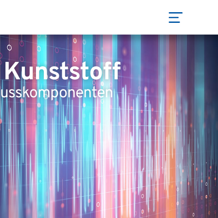
 Kunststoff
egusskomponenten