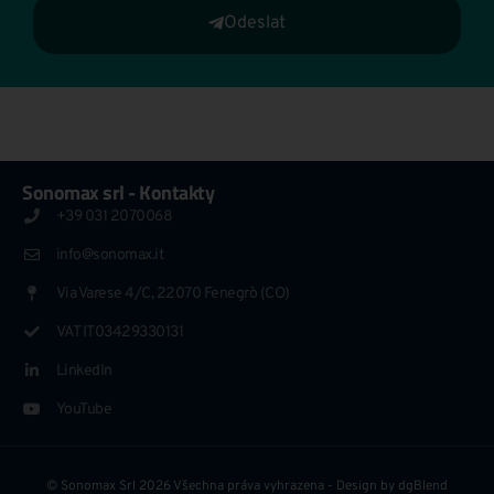
Odeslat
Sonomax srl - Kontakty
+39 031 2070068
info@sonomax.it
Via Varese 4/C, 22070 Fenegrò (CO)
VAT IT03429330131
LinkedIn
YouTube
© Sonomax Srl 2026 Všechna práva vyhrazena - Design by
dgBlend