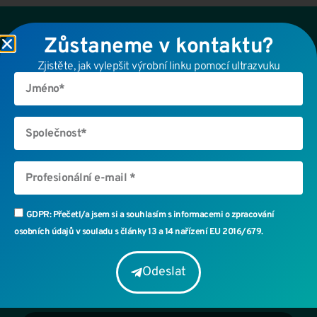
Můžeme vám pomoci?
Zůstaneme v kontaktu?
Zjistěte, jak vylepšit výrobní linku pomocí ultrazvuku
Požádejte o osobní konzultaci a zjistěte, jaké výhody
přináší ultrazvuková technologie pro vaši firmu.
GDPR: Přečetl/a jsem si a souhlasím s informacemi o zpracování
osobních údajů v souladu s články 13 a 14 nařízení EU 2016/679.
Odeslat