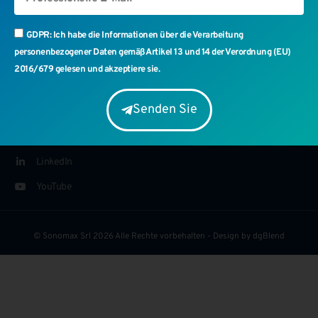
GDPR: Ich habe die Informationen über die Verarbeitung
Sonomax srl - Ansprechpartner
personenbezogener Daten gemäß Artikel 13 und 14 der Verordnung (EU)
+39 031 2070068
2016/679 gelesen und akzeptiere sie.
info@sonomax.it
Senden Sie
Via Varese 4/C, 22070 Fenegrò (CO)
VAT IT03429330131
LinkedIn
YouTube
© Sonomax Srl 2026 Alle Rechte vorbehalten - Design by
dgBlend