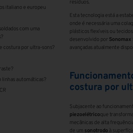
resíduos.
s italiano e europeu
Esta tecnologia está a estab
onde é necessária uma colag
 soldados com uma
plásticos flexíveis ou tecido
s?
desenvolvido por
Sonomax 
 costura por ultra-sons?
avançadas atualmente dispon
traste?
Funcionamento
 linhas automáticas?
costura por ul
MCR
Subjacente ao funcionamen
piezoelétrico
que transforma
mecânicas de alta frequência
de um
sonotrodo
à superfíci