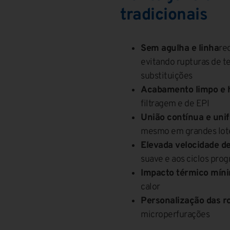
tradicionais
Sem agulha e linha
re
evitando rupturas de t
substituições
Acabamento limpo e h
filtragem e de EPI
União contínua e uni
mesmo em grandes lot
Elevada velocidade d
suave e aos ciclos pro
Impacto térmico mín
calor
Personalização das r
microperfurações