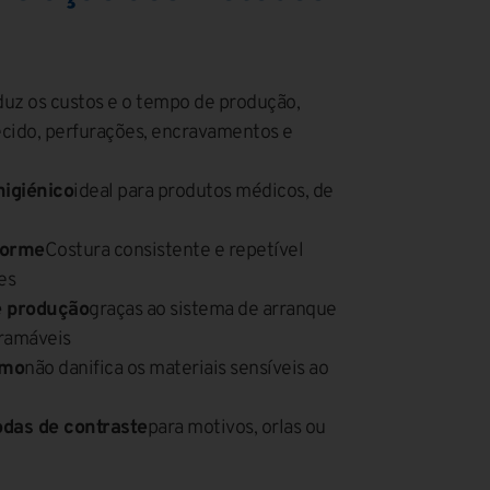
duz os custos e o tempo de produção,
ecido, perfurações, encravamentos e
igiénico
ideal para produtos médicos, de
forme
Costura consistente e repetível
es
e produção
graças ao sistema de arranque
gramáveis
imo
não danifica os materiais sensíveis ao
odas de contraste
para motivos, orlas ou