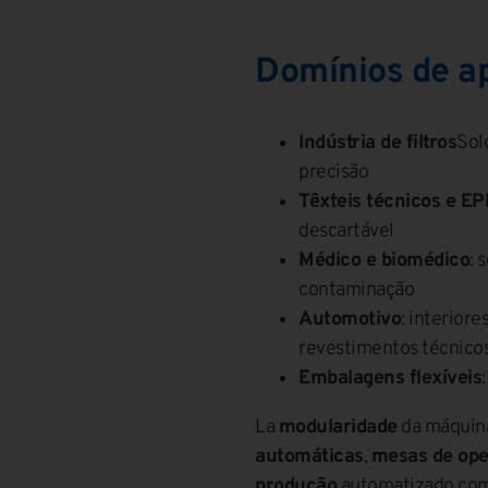
Domínios de ap
Indústria de filtros
Sol
precisão
Têxteis técnicos e EP
descartável
Médico e biomédico
: 
contaminação
Automotivo
: interiore
revestimentos técnico
Embalagens flexíveis
La
modularidade
da máquina
automáticas
,
mesas de op
produção
automatizado com