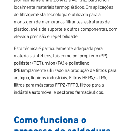
(normalmente entre 20 kHz e 40 kHz) para fundir
localmente materiais termoplásticos. Em aplicações
de
filtragem
Esta tecnologia é utilizada para a
montagem de membranas filtrantes, estruturas de
plástico, anéis de suporte e outros componentes, com
elevada precisão e repetibilidade.
Esta técnica é particularmente adequada para
materiais sintéticos, tais como
polipropileno (PP)
,
poliéster (PET)
,
nylon (PA)
e
polietileno
(PE)
amplamente utilizado na produção de
filtros para
ar, água, líquidos industriais
,
Filtros HEPA/ULPA
,
filtros para máscaras FFP2/FFP3
,
filtros para a
indústria automóvel
e
sectores farmacêuticos
.
Como funciona o