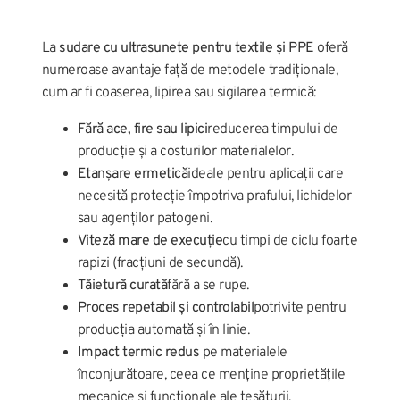
La
sudare cu ultrasunete pentru textile și PPE
oferă
numeroase avantaje față de metodele tradiționale,
cum ar fi coaserea, lipirea sau sigilarea termică:
Fără ace, fire sau lipici
reducerea timpului de
producție și a costurilor materialelor.
Etanșare ermetică
ideale pentru aplicații care
necesită protecție împotriva prafului, lichidelor
sau agenților patogeni.
Viteză mare de execuție
cu timpi de ciclu foarte
rapizi (fracțiuni de secundă).
Tăietură curată
fără a se rupe.
Proces repetabil și controlabil
potrivite pentru
producția automată și în linie.
Impact termic redus
pe materialele
înconjurătoare, ceea ce menține proprietățile
mecanice și funcționale ale țesăturii.