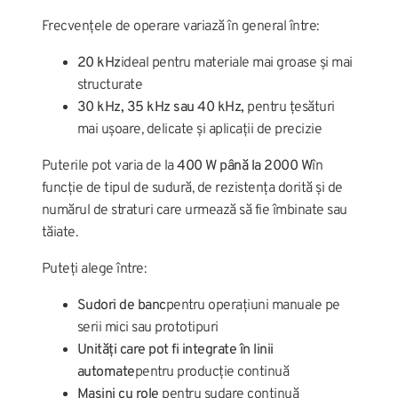
Frecvențele de operare variază în general între:
20 kHz
ideal pentru materiale mai groase și mai
structurate
30 kHz, 35 kHz sau 40 kHz,
pentru țesături
mai ușoare, delicate și aplicații de precizie
Puterile pot varia de la
400 W până la 2000 W
în
funcție de tipul de sudură, de rezistența dorită și de
numărul de straturi care urmează să fie îmbinate sau
tăiate.
Puteți alege între:
Sudori de banc
pentru operațiuni manuale pe
serii mici sau prototipuri
Unități care pot fi integrate în linii
automate
pentru producție continuă
Mașini cu role
pentru sudare continuă