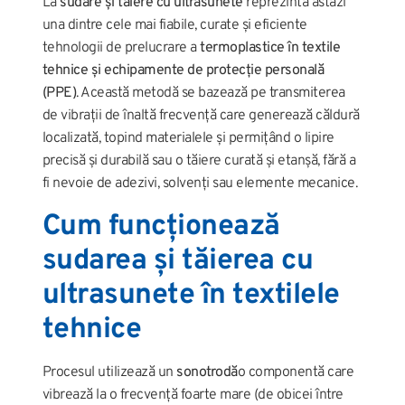
La
sudare și tăiere cu ultrasunete
reprezintă astăzi
una dintre cele mai fiabile, curate și eficiente
tehnologii de prelucrare a
termoplastice în textile
tehnice și echipamente de protecție personală
(PPE)
. Această metodă se bazează pe transmiterea
de vibrații de înaltă frecvență care generează căldură
localizată, topind materialele și permițând o lipire
precisă și durabilă sau o tăiere curată și etanșă, fără a
fi nevoie de adezivi, solvenți sau elemente mecanice.
Cum funcționează
sudarea și tăierea cu
ultrasunete în textilele
tehnice
Procesul utilizează un
sonotrodă
o componentă care
vibrează la o frecvență foarte mare (de obicei între