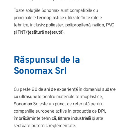
Toate soluțiile Sonomax sunt compatibile cu
principalele
termoplastice
utilizate în textilele
tehnice, inclusiv:
poliester, polipropilenă, nailon, PVC
și TNT (țesătură nețesută)
.
Răspunsul de la
Sonomax Srl
Cu peste
20 de ani de experiență
în domeniul
sudare
cu ultrasunete
pentru materiale termoplastice,
Sonomax Srl
este un punct de referință pentru
companiile europene active în producția de
DPI
,
îmbrăcăminte tehnică
,
filtrare industrială
și alte
sectoare puternic reglementate.