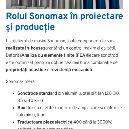
Rolul Sonomax în proiectare
și producție
La atelierul de mașini Sonomax, toate componentele sunt
realizate in-house
garantând un control maxim al calității.
Datorită
Analiza cu elemente finite (FEA)
fiecare sonotrod
este optimizat pentru a obține cea mai bună combinație de
proprietăți acustice
e
rezistență mecanică
.
Sonomax oferă:
Sonotrode standard
din aluminiu, oțel și titan (20, 30,
35 și 40 kHz)
Booster
cu diferite rapoarte de amplificare și materiale
(aluminiu, titan)
Traductoare piezoelectrice
400 până la 3000W,