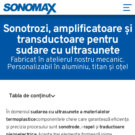
Sonotrozi, amplificatoare și
transductoare pentru
sudare cu ultrasunete
Fabricat în atelierul nostru mecanic.
Personalizabil în aluminiu, titan și oțel
Tabla de conținut
În domeniul
sudarea cu ultrasunete a materialelor
termoplastice
componentele cheie care garantează eficiența
și precizia procesului sunt
sonotrode
, i
rapel
și
traductoare
piezoelectrice
. Aceste trei elemente formează inima