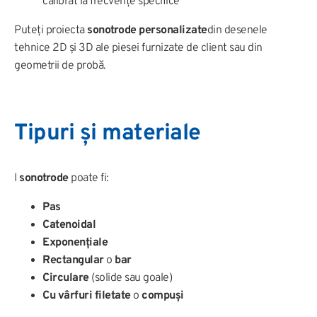
calibrat la frecvențe specifice
Puteți proiecta
sonotrode personalizate
din desenele
tehnice 2D și 3D ale piesei furnizate de client sau din
geometrii de probă.
Tipuri și materiale
I
sonotrode
poate fi:
Pas
Catenoidal
Exponențiale
Rectangular
o
bar
Circulare
(solide sau goale)
Cu vârfuri filetate
o
compuși