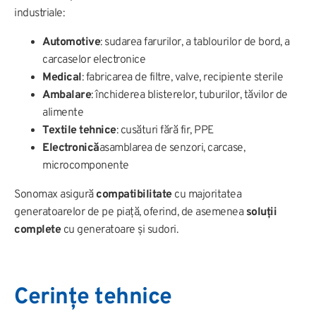
industriale:
Automotive
: sudarea farurilor, a tablourilor de bord, a
carcaselor electronice
Medical
: fabricarea de filtre, valve, recipiente sterile
Ambalare
: închiderea blisterelor, tuburilor, tăvilor de
alimente
Textile tehnice
: cusături fără fir, PPE
Electronică
asamblarea de senzori, carcase,
microcomponente
Sonomax asigură
compatibilitate
cu majoritatea
generatoarelor de pe piață, oferind, de asemenea
soluții
complete
cu generatoare și sudori.
Cerințe tehnice