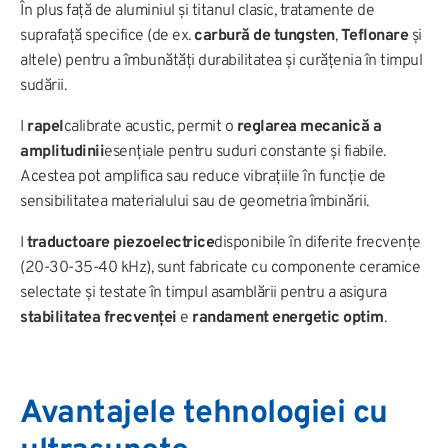
În plus față de aluminiul și titanul clasic, tratamente de
suprafață specifice (de ex.
carbură de tungsten
,
Teflonare
și
altele) pentru a îmbunătăți durabilitatea și curățenia în timpul
sudării.
I
rapel
calibrate acustic, permit o
reglarea mecanică a
amplitudinii
esențiale pentru suduri constante și fiabile.
Acestea pot amplifica sau reduce vibrațiile în funcție de
sensibilitatea materialului sau de geometria îmbinării.
I
traductoare piezoelectrice
disponibile în diferite frecvențe
(20-30-35-40 kHz), sunt fabricate cu componente ceramice
selectate și testate în timpul asamblării pentru a asigura
stabilitatea frecvenței
e
randament energetic optim
.
Avantajele tehnologiei cu