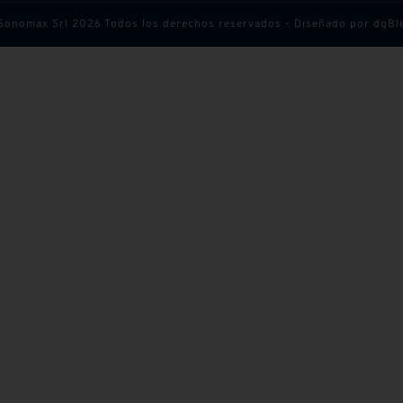
Sonomax Srl 2026 Todos los derechos reservados - Diseñado por
dgBl