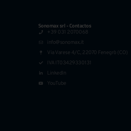
Sonomax srl - Contactos
+39 031 2070068
info@sonomax.it
Via Varese 4/C, 22070 Fenegrò (CO)
IVA IT03429330131
LinkedIn
YouTube