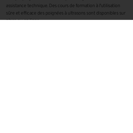
assistance technique. Des cours de formation à l'utilisation
sûre et efficace des poignées à ultrasons sont disponibles sur
place ou en ligne.
Grâce à la modularité du système Sonomax, toutes les
poignées peuvent évoluer avec votre production : du banc de
prototypage à la ligne automatisée.
Contactez-nous pour une consultation technique gratuite
et découvrez la poignée la plus adaptée à votre application.