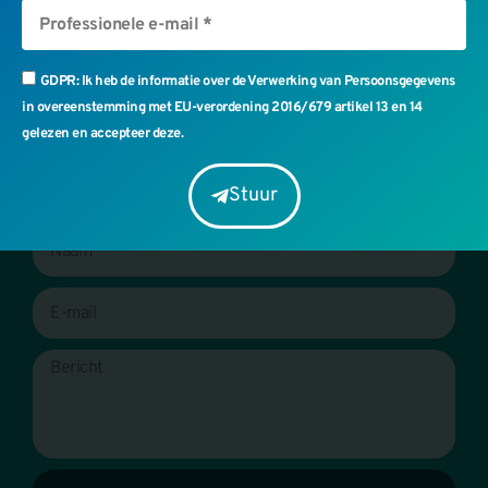
Kunnen we u helpen?
GDPR: Ik heb de informatie over de Verwerking van Persoonsgegevens
Vraag een persoonlijk consult aan en ontdek de voordelen
in overeenstemming met EU-verordening 2016/679 artikel 13 en 14
van ultrasone technologie voor uw bedrijf.
gelezen en accepteer deze.
Stuur