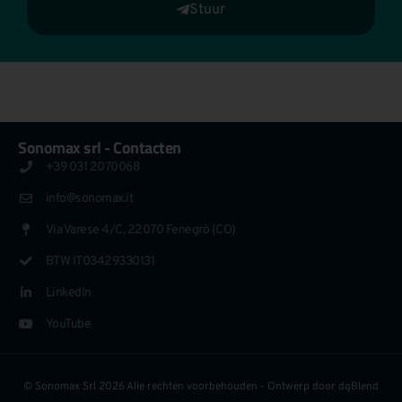
Stuur
Sonomax srl - Contacten
+39 031 2070068
info@sonomax.it
Via Varese 4/C, 22070 Fenegrò (CO)
BTW IT03429330131
LinkedIn
YouTube
© Sonomax Srl 2026 Alle rechten voorbehouden - Ontwerp door
dgBlend