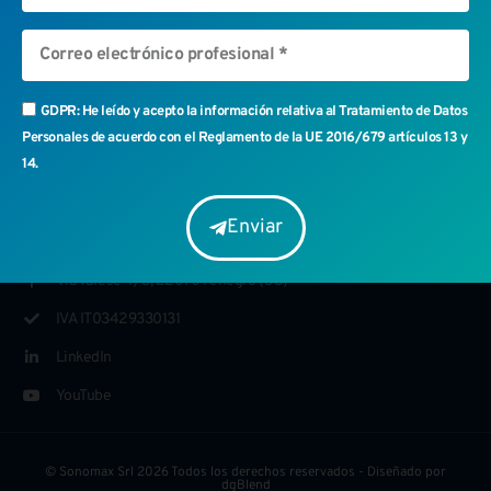
Enviar
GDPR: He leído y acepto la información relativa al Tratamiento de Datos
Personales de acuerdo con el Reglamento de la UE 2016/679 artículos 13 y
14.
Sonomax srl - Contactos
+39 031 2070068
Enviar
info@sonomax.it
Via Varese 4/C, 22070 Fenegrò (CO)
IVA IT03429330131
LinkedIn
YouTube
© Sonomax Srl 2026 Todos los derechos reservados - Diseñado por
dgBlend