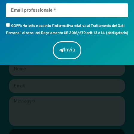
Possiamo aiutarti?
GDPR: Ho letto e accetto l’informativa relativa al Trattamento dei Dati
Richiedi una consulenza personalizzata e scopri i vantaggi
Personali ai sensi del Regolamento UE 2016/679 artt. 13 e 14. (obbligatorio)
della tecnologia ad ultrasuoni per la tua attività.
Invia