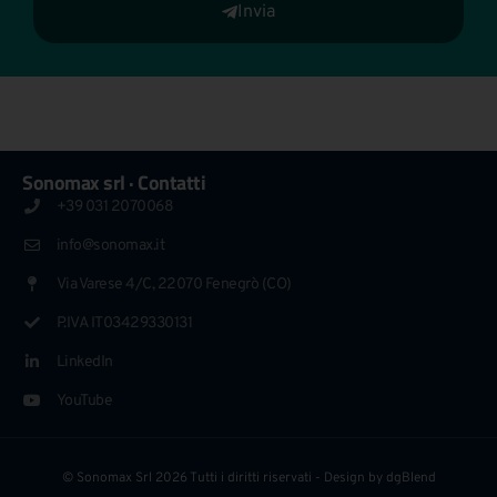
Invia
Sonomax srl · Contatti
+39 031 2070068
info@sonomax.it
Via Varese 4/C, 22070 Fenegrò (CO)
P.IVA IT03429330131
LinkedIn
YouTube
© Sonomax Srl 2026 Tutti i diritti riservati - Design by
dgBlend